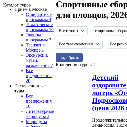
Спортивные сбо
Каталог туров
Прием в Москве
для пловцов, 202
Стандартные
программы
4
Тематические
программы
10
Все сезоны
спортивные сборы
Эконом
программы
3
Все характеристики
Все реги
Транзит в
Москве
1
Экскурсии,
музеи,
Количество туров: 1
развлечения
7
Все
предложения
Детский
20
оздоровит
Экскурсионные
туры
лагерь «Ог
Все
Подмосков
предложения
16
(цена 2026 г
Литературные
маршруты
3
Продолжительнос
Маршруты
день
Россия, Подм
победы
4