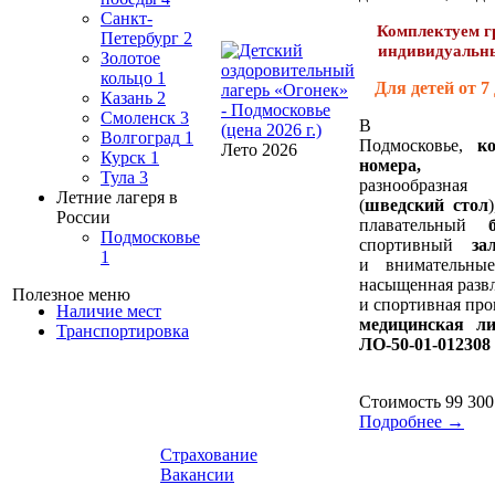
Санкт-
Комплектуем г
Петербург
2
индивидуальн
Золотое
кольцо
1
Для детей от 7 
Казань
2
Смоленск
3
В бли
Волгоград
1
Подмосковье,
к
Лето 2026
Курск
1
номера,
вку
Тула
3
разнообраз
Летние лагеря в
(
шведский стол
России
плавательный
Подмосковье
спортивный
за
1
и внимательные
насыщенная разв
Полезное меню
и спортивная пр
Наличие мест
медицинская л
Транспортировка
ЛО-50-01-012308
Стоимость
99 300
Подробнее →
Страхование
Вакансии