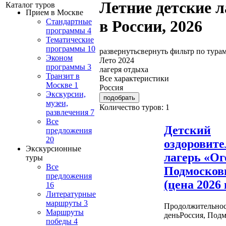
Летние детские л
Каталог туров
Прием в Москве
Стандартные
в России, 2026
программы
4
Тематические
программы
10
развернуть
свернуть
фильтр по тура
Эконом
Лето 2024
программы
3
лагеря отдыха
Транзит в
Все характеристики
Москве
1
Россия
Экскурсии,
музеи,
Количество туров: 1
развлечения
7
Все
Детский
предложения
20
оздоровит
Экскурсионные
лагерь «Ог
туры
Все
Подмосков
предложения
(цена 2026 г
16
Литературные
маршруты
3
Продолжительнос
Маршруты
день
Россия, Подм
победы
4