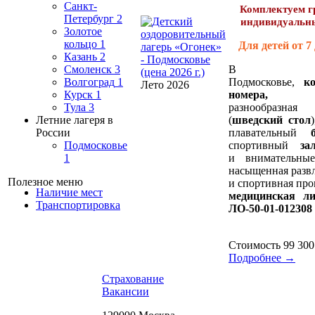
Санкт-
Комплектуем г
Петербург
2
индивидуальн
Золотое
кольцо
1
Для детей от 7 
Казань
2
В бли
Смоленск
3
Подмосковье,
к
Волгоград
1
Лето 2026
номера,
вку
Курск
1
разнообраз
Тула
3
(
шведский стол
Летние лагеря в
плавательный
России
спортивный
за
Подмосковье
и внимательные
1
насыщенная разв
Полезное меню
и спортивная пр
Наличие мест
медицинская л
Транспортировка
ЛО-50-01-012308
Стоимость
99 300
Подробнее →
Страхование
Вакансии